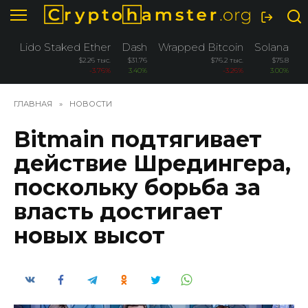
Перейти
к
содержанию
Lido Staked Ether
Dash
Wrapped Bitcoin
Solana
O
$2.26 тыс.
$31.76
$76.2 тыс.
$75.8
-3.76%
3.40%
-3.26%
3.00%
ГЛАВНАЯ
»
НОВОСТИ
Bitmain подтягивает
действие Шредингера,
поскольку борьба за
власть достигает
новых высот