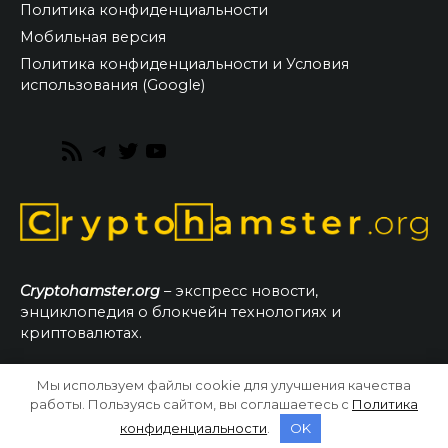
Политика конфиденциальности
Мобильная версия
Политика конфиденциальности и Условия
использования (Google)
RSS
Telegram
Twitter
YouTube
Feed
Cryptohamster.org
– экспресс новости,
энциклопедия о блокчейн технологиях и
криптовалютах.
Мы используем файлы cookie для улучшения качества
© 2026 CryptoHamster.org
работы. Пользуясь сайтом, вы соглашаетесь с
Политика
конфиденциальности
.
OK