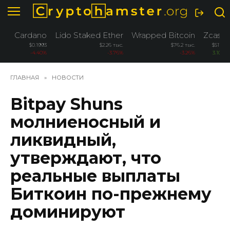
Перейти
к
содержанию
Cardano
Lido Staked Ether
Wrapped Bitcoin
Zcash
$0.1993
$2.26 тыс.
$76.2 тыс.
$511.4
-4.40%
-3.76%
-3.26%
3.10%
ГЛАВНАЯ
»
НОВОСТИ
Bitpay Shuns
молниеносный и
ликвидный,
утверждают, что
реальные выплаты
Биткоин по-прежнему
доминируют