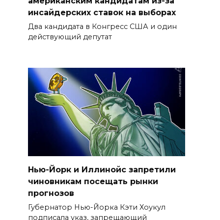
американским кандидатам из-за
инсайдерских ставок на выборах
Два кандидата в Конгресс США и один
действующий депутат
Нью-Йорк и Иллинойс запретили
чиновникам посещать рынки
прогнозов
Губернатор Нью-Йорка Кэти Хоукул
подписала указ, запрещающий