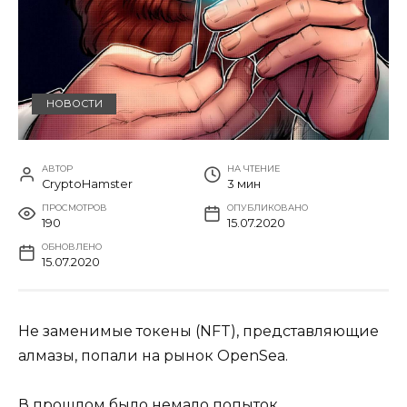
НОВОСТИ
АВТОР
НА ЧТЕНИЕ
CryptoHamster
3 мин
ПРОСМОТРОВ
ОПУБЛИКОВАНО
190
15.07.2020
ОБНОВЛЕНО
15.07.2020
Не заменимые токены (NFT), представляющие
алмазы, попали на рынок OpenSea.
В прошлом было немало попыток