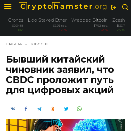
Перейти
к
содержанию
Cronos
Lido Staked Ether
Wrapped Bitcoin
Zcash
$0.0488
$2.26 тыс.
$76.2 тыс.
$523.7
5.10%
-3.76%
-3.26%
2.60%
ГЛАВНАЯ
»
НОВОСТИ
Бывший китайский
чиновник заявил, что
CBDC проложит путь
для цифровых акций