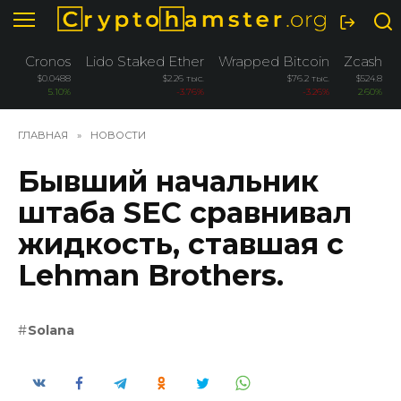
Перейти
к
содержанию
Cronos
Lido Staked Ether
Wrapped Bitcoin
Zcash
$0.0488
$2.26 тыс.
$76.2 тыс.
$524.8
5.10%
-3.76%
-3.26%
2.60%
ГЛАВНАЯ
»
НОВОСТИ
Бывший начальник
штаба SEC сравнивал
жидкость, ставшая с
Lehman Brothers.
Solana