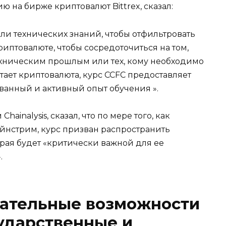
ю на бирже криптовалют Bittrex, сказал:
ли технических знаний, чтобы отфильтровать
птовалюте, чтобы сосредоточиться на том,
ехническим прошлым или тех, кому необходимо
отает криптовалюта, курс CCFC предоставляет
анный и активный опыт обучения ».
ainalysis, сказал, что по мере того, как
ейнстрим, курс призван распространить
рая будет «критически важной для ее
.
вательные возможности
сударственные и