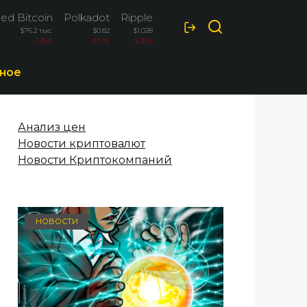
ed Bitcoin
Polkadot
Ripple
Solana
$76.2 тыс.
$0.82
$1.028
$72.6
-3.26%
-3.10%
-2.30%
-1.90%
ное
Анализ цен
Новости криптовалют
Новости Криптокомпаний
НОВОСТИ