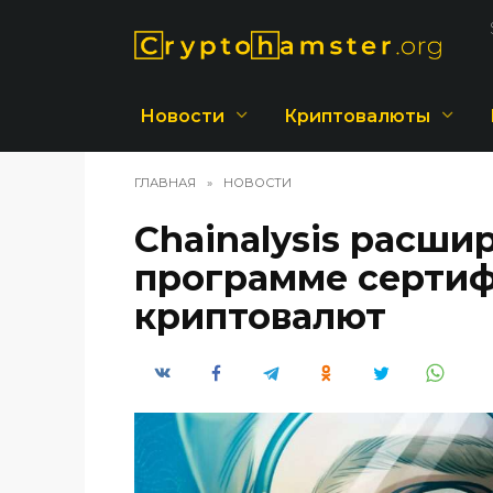
Перейти
к
содержанию
Новости
Криптовалюты
ГЛАВНАЯ
»
НОВОСТИ
Chainalysis расши
программе сертиф
криптовалют