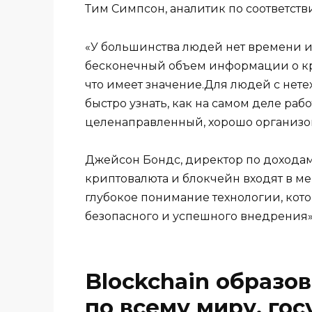
Тим Симпсон, аналитик по соответстви
«У большинства людей нет времени и
бесконечный объем информации о кри
что имеет значение.Для людей с нет
быстро узнать, как на самом деле раб
целенаправленный, хорошо организов
Джейсон Бондс, директор по доходам Ch
криптовалюта и блокчейн входят в м
глубокое понимание технологии, кото
безопасного и успешного внедрения»
Blockchain образо
по всему миру, го