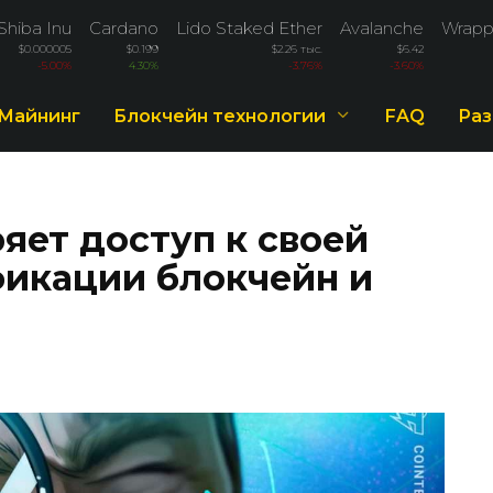
Shiba Inu
Cardano
Lido Staked Ether
Avalanche
Wrapp
$0.000005
$0.199
$2.26 тыс.
$6.42
-5.00%
4.30%
-3.76%
-3.60%
Майнинг
Блокчейн технологии
FAQ
Раз
ряет доступ к своей
икации блокчейн и