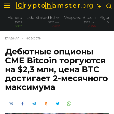
Перейти
к
содержанию
Monero
Lido Staked Ether
Wrapped Bitcoin
Algora
$363.7
$2.26 тыс.
$76.2 тыс.
$0.08
3.80%
-3.76%
-3.26%
-2.6
ГЛАВНАЯ
»
НОВОСТИ
Дебютные опционы
CME Bitcoin торгуются
на $2,3 млн, цена BTC
достигает 2-месячного
максимума