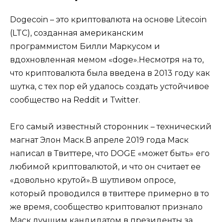
Dogecoin – это криптовалюта на основе Litecoin
(LTC), созданная американским
программистом Билли Маркусом и
вдохновленная мемом «doge».Несмотря на то,
что криптовалюта была введена в 2013 году как
шутка, с тех пор ей удалось создать устойчивое
сообщество на Reddit и Twitter.
Его самый известный сторонник – технический
магнат Элон Маск.В апреле 2019 года Маск
написал в Твиттере, что DOGE «может быть» его
любимой криптовалютой, и что он считает ее
«довольно крутой».В шутливом опросе,
который проводился в твиттере примерно в то
же время, сообщество криптовалют признало
Маск лучшим кандидатом в президенты за