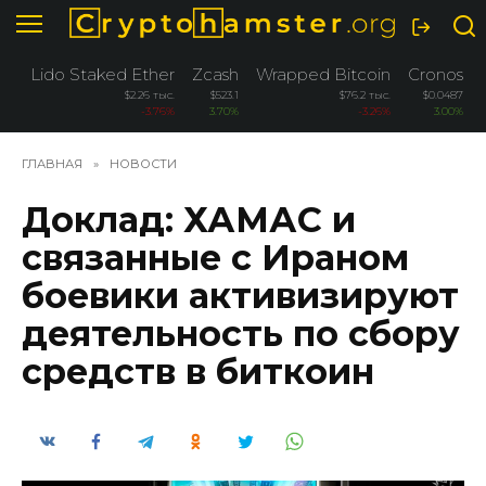
Перейти
к
содержанию
Lido Staked Ether
Zcash
Wrapped Bitcoin
Cronos
$2.26 тыс.
$523.1
$76.2 тыс.
$0.0487
-3.76%
3.70%
-3.26%
3.00%
ГЛАВНАЯ
»
НОВОСТИ
Доклад: ХАМАС и
связанные с Ираном
боевики активизируют
деятельность по сбору
средств в биткоин