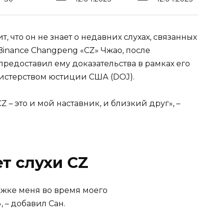
, что он не знает о недавних слухах, связанных
nance Changpeng «CZ» Чжао, после
редоставил ему доказательства в рамках его
истерством юстиции США (DOJ).
 – это и мой наставник, и близкий друг», –
т слухи CZ
жке меня во время моего
 – добавил Сан.