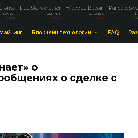
Cronos
Lido Staked Ether
Wrapped Bitcoin
PancakeSw
$0.0487
$2.26 тыс.
$76.2 тыс.
$1
5.50%
-3.76%
-3.26%
2.
Майнинг
Блокчейн технологии
FAQ
Раз
нает» о
общениях о сделке с