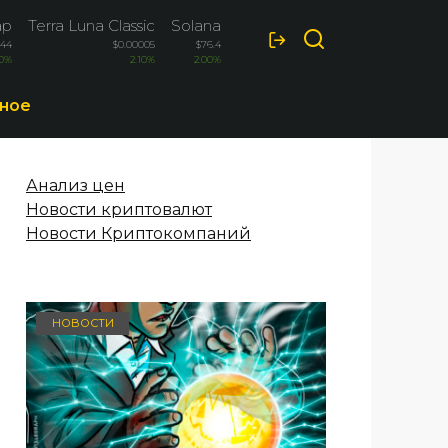
ap
Terra Luna Classic
Solana
Optimism
VeChain
.44
$0.00005
$76.4
$0.088
$0.00478
10%
2.10%
2.00%
1.80%
1.70%
ное
Анализ цен
Новости криптовалют
Новости Криптокомпаний
НОВОСТИ