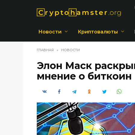
Перейти
к
содержанию
Новости
Криптовалюты
ГЛАВНАЯ
»
НОВОСТИ
Элон Маск раскры
мнение о биткоин 