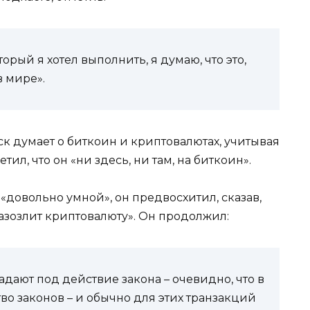
орый я хотел выполнить, я думаю, что это,
в мире».
к думает о биткоин и криптовалютах, учитывая
тил, что он «ни здесь, ни там, на биткоин».
«довольно умной», он предвосхитил, сказав,
азозлит криптовалюту». Он продолжил:
адают под действие закона – очевидно, что в
во законов – и обычно для этих транзакций