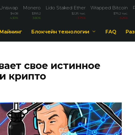
Uniswap
Monero
Lido Staked Ether
Wrapped Bitcoin
$4.08
$366.2
$2.26 тыс.
$76.2 тыс.
4.30%
3.80%
-3.76%
-3.26%
Майнинг
Блокчейн технологии
FAQ
Раз
вает свое истинное
и крипто