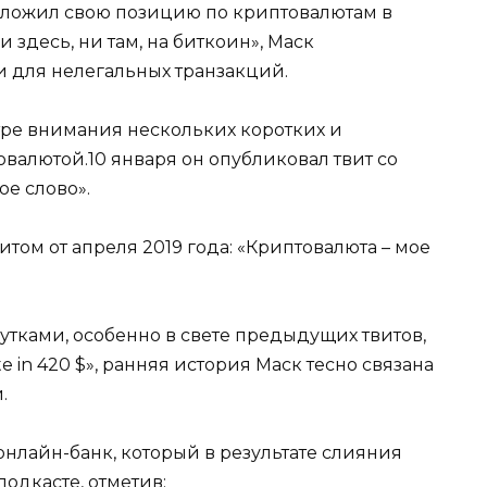
изложил свою позицию по криптовалютам в
и здесь, ни там, на биткоин», Маск
и для нелегальных транзакций.
ре внимания нескольких коротких и
овалютой.10 января он опубликовал твит со
ое слово».
итом от апреля 2019 года: «Криптовалюта – мое
шутками, особенно в свете предыдущих твитов,
te in 420 $», ранняя история Маск тесно связана
.
 онлайн-банк, который в результате слияния
одкасте, отметив: