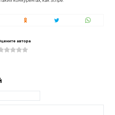
аких конкурентах, как Stripe.
Оцените автора
й