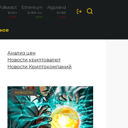
Polkadot
Ethereum
Algorand
Optimism
$0.844
$1.908 тыс.
$0.088
$0.0882
-2.80%
1.80%
-1.60%
-1.60%
ное
Анализ цен
Новости криптовалют
Новости Криптокомпаний
НОВОСТИ