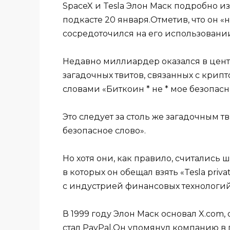
SpaceX и Tesla Элон Маск подробно 
подкасте 20 января.Отметив, что он «н
сосредоточился на его использовани
Недавно миллиардер оказался в цент
загадочных твитов, связанных с крипт
словами «Биткоин * не * мое безопасн
Это следует за столь же загадочным тв
безопасное слово».
Но хотя они, как правило, считались 
в которых он обещал взять «Tesla priva
с индустрией финансовых технологий
В 1999 году Элон Маск основал X.com,
стал PayPal.Он упомянул компанию в п