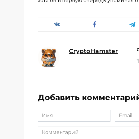
хотя он в первую очередь упоминал о т
CryptoHamster
Добавить комментари
Имя
Email
*
*
Комментарий