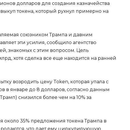
лионов долларов для создания казначейства
 выкуп токена, который рухнул примерно на
главляемая союзником Трампа и давним
вляет эти усилия, сообщило агентство
ей, знакомых с этим вопросом. Цель
лрд, хотя сделка все еще находится на ранней
тку возродить цену Token, которая упала с
в в январе до 8 долларов, согласно данным
рамп) снизился более чем на 10% за
мя около 35% предложения токена Трампа в
продаются, что дает ему циркулирующую