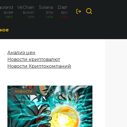
gorand
VeChain
Solana
Dash
$0.089
$0.00471
$73.8
$30.9
1.80%
1.50%
1.40%
-1.30%
ное
Анализ цен
Новости криптовалют
Новости Криптокомпаний
НОВОСТИ