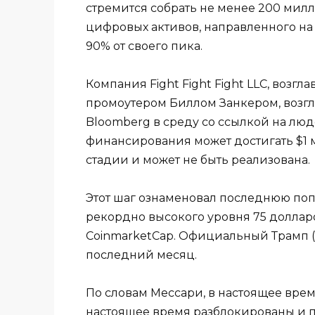
стремится собрать не менее 200 мил
цифровых активов, направленного на
90% от своего пика.
Компания Fight Fight Fight LLC, воз
промоутером Биллом Занкером, возгла
Bloomberg в среду со ссылкой на люд
финансирования может достигать $1 м
стадии и может не быть реализована.
Этот шаг ознаменовал последнюю попы
рекордно высокого уровня 75 долларо
CoinmarketCap. Официальный Трамп (Т
последний месяц.
По словам Мессари, в настоящее вре
настоящее время разблокированы и 