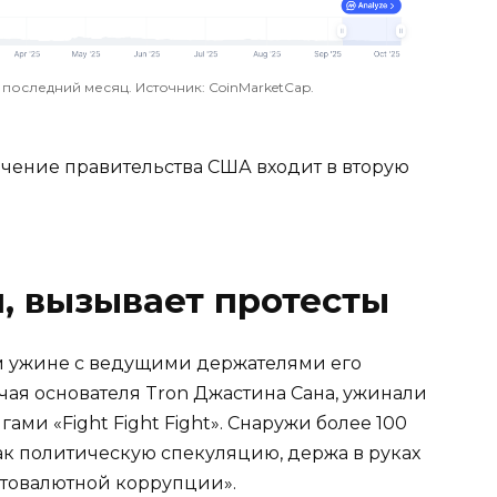
 последний месяц. Источник: CoinMarketCap.
ючение правительства США входит в вторую
, вызывает протесты
ом ужине с ведущими держателями его
ючая основателя Tron Джастина Сана, ужинали
ми «Fight Fight Fight». Снаружи более 100
ак политическую спекуляцию, держа в руках
птовалютной коррупции».