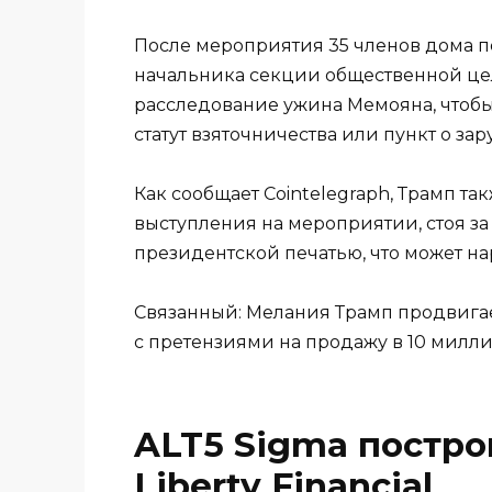
После мероприятия 35 членов дома 
начальника секции общественной цел
расследование ужина Мемояна, чтоб
статут взяточничества или пункт о з
Как сообщает Cointelegraph, Трамп т
выступления на мероприятии, стоя 
президентской печатью, что может н
Связанный: Мелания Трамп продвигае
с претензиями на продажу в 10 милл
ALT5 Sigma постро
Liberty Financial