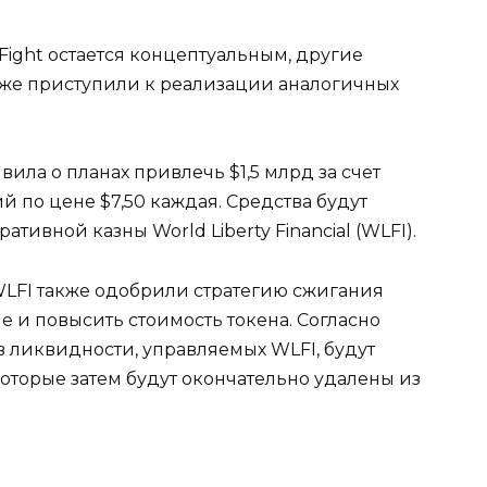
 Fight остается концептуальным, другие
уже приступили к реализации аналогичных
вила о планах привлечь $1,5 млрд за счет
 по цене $7,50 каждая. Средства будут
ивной казны World Liberty Financial (WLFI).
LFI также одобрили стратегию сжигания
е и повысить стоимость токена. Согласно
в ликвидности, управляемых WLFI, будут
которые затем будут окончательно удалены из