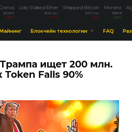
Cronos
Lido Staked Ether
Wrapped Bitcoin
Monero
Al
$0.0507
$2.26 тыс.
$76.2 тыс.
$380.9
-5.90%
-3.76%
-3.26%
2.70%
Майнинг
Блокчейн технологии
FAQ
Раз
Трампа ищет 200 млн.
 Token Falls 90%