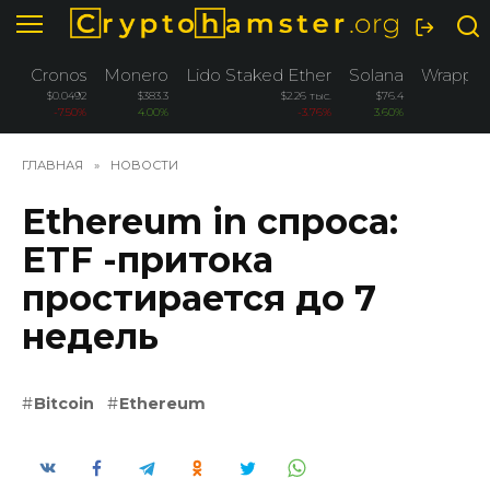
Перейти
к
содержанию
Cronos
Monero
Lido Staked Ether
Solana
Wrapped
$0.0492
$383.3
$2.26 тыс.
$76.4
-7.50%
4.00%
-3.76%
3.60%
ГЛАВНАЯ
»
НОВОСТИ
Ethereum in спроса:
ETF -притока
простирается до 7
недель
Bitcoin
Ethereum