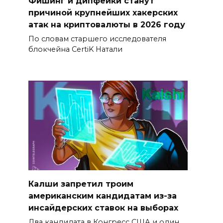
Фишинг и дипфейки станут
причиной крупнейших хакерских
атак на криптовалюты в 2026 году
По словам старшего исследователя
блокчейна CertiK Натали
Калши запретил троим
американским кандидатам из-за
инсайдерских ставок на выборах
Два кандидата в Конгресс США и один