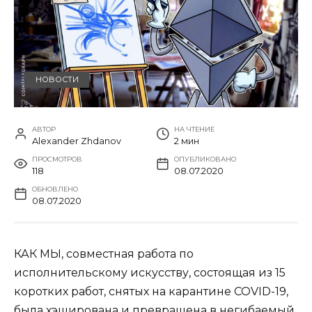
НОВОСТИ
АВТОР
НА ЧТЕНИЕ
Alexander Zhdanov
2 мин
ПРОСМОТРОВ
ОПУБЛИКОВАНО
118
08.07.2020
ОБНОВЛЕНО
08.07.2020
КАК МЫ, совместная работа по
исполнительскому искусству, состоящая из 15
коротких работ, снятых на карантине COVID-19,
была хэширована и превращена в негибаемый