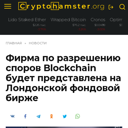
Перейти
к
содержанию
Lido Staked Ether
Wrapped Bitcoin
Cronos
Optimis
$2.26 тыс.
$76.2 тыс.
$0.0498
$0.08
-3.76%
-3.26%
-3.00%
2.6
ГЛАВНАЯ
»
НОВОСТИ
Фирма по разрешению
споров Blockchain
будет представлена ​​на
Лондонской фондовой
бирже