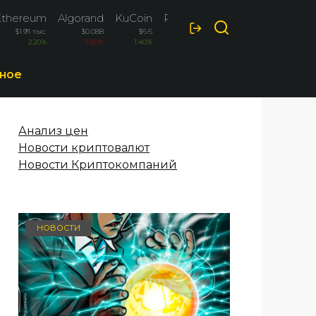
Ethereum
Algorand
KuCoin
Polkadot
$1.91 тыс.
$0.088
$6.6
$0.844
2.20%
-1.60%
1.40%
-1.40%
ное
Анализ цен
Новости криптовалют
Новости Криптокомпаний
НОВОСТИ