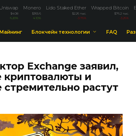
Uniswap
Monero
Lido Staked Ether
Wrapped Bitcoin
$4.08
$365.6
$2.26 тыс.
$76.2 тыс.
6.20%
4.10%
-3.76%
-3.26%
Майнинг
Блокчейн технологии
FAQ
Раз
ктор Exchange заявил,
е криптовалюты и
е стремительно растут