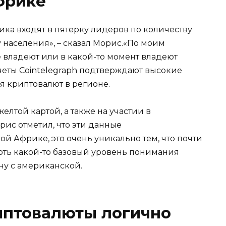
фрике
ка входят в пятерку лидеров по количеству
 населения», – сказал Морис.«По моим
владеют или в какой-то момент владеют
четы Cointelegraph подтверждают высокие
я криптовалют в регионе.
елтой картой, а также на участии в
рис отметил, что эти данные
й Африке, это очень уникально тем, что почти
 хоть какой-то базовый уровень понимания
ену с американской.
иптовалюты логично