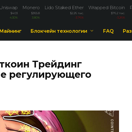
Uniswap
Monero
Lido Staked Ether
Wrapped Bitcoin
$4.03
$365.8
$2.26 тыс.
$76.2 тыс.
4.30%
3.80%
-3.76%
-3.26%
Майнинг
Блокчейн технологии
FAQ
Раз
ткоин Трейдинг
не регулирующего