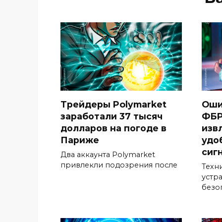
Трейдеры Polymarket
Оши
заработали 37 тысяч
ФБР
долларов на погоде в
изв
Париже
удо
сиг
Два аккаунта Polymarket
привлекли подозрения после
Техн
устр
безо