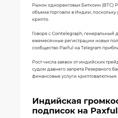
Рынок одноранговых Биткоин (BTC) P
объема торговли в Индии, поскольку
крипто.
Говоря с Cointelegraph, генеральный 
ежемесячные регистрации новых поль
сообщество Paxful на Telegram прибли
Рост числа заявок от индийских тре
судом давнего запрета Резервного б
финансовые услуги криптовалютным
Индийская громкос
подписок на Paxful