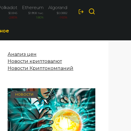
Polkadot
Ethereum
Algorand
Optimism
$0.845
$1.908 тыс.
$0.0882
$0.0881
-2.80%
1.80%
-1.60%
-1.60%
ное
Анализ цен
Новости криптовалют
Новости Криптокомпаний
НОВОСТИ