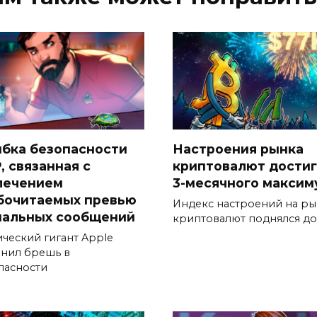
бка безопасности
Настроения рынка
, связанная с
криптовалют дости
лечением
3-месячного максим
бочитаемых превью
Индекс настроений на р
нальных сообщений
криптовалют поднялся до
ический гигант Apple
анил брешь в
пасности