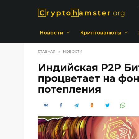
Перейти
к
содержанию
Новости
Криптовалюты
ГЛАВНАЯ
»
НОВОСТИ
Индийская P2P Би
процветает на фо
потепления