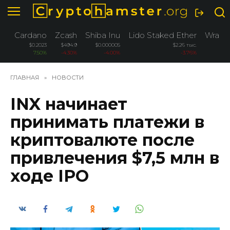
Перейти
к
содержанию
Cardano
Zcash
Shiba Inu
Lido Staked Ether
Wrapp
$0.2023
$494.9
$0.000005
$2.26 тыс.
7.50%
-4.30%
-4.00%
-3.76%
ГЛАВНАЯ
»
НОВОСТИ
INX начинает
принимать платежи в
криптовалюте после
привлечения $7,5 млн в
ходе IPO