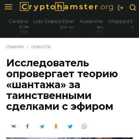
Перейти
к
содержанию
Cardano
Lido Staked Ether
Avalanche
Wrapped Bitc
$0.199
$2.26 тыс.
$6.4
$76.
5.10%
-3.76%
-3.50%
-
ГЛАВНАЯ
»
НОВОСТИ
Исследователь
опровергает теорию
«шантажа» за
таинственными
сделками с эфиром