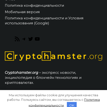
Политика конфиденциальности
Мобильная версия
Политика конфиденциальности и Условия
использования (Google)
RSS
Telegram
Twitter
YouTube
Feed
Cryptohamster.org
– экспресс новости,
энциклопедия о блокчейн технологиях и
криптовалютах.
Мы используем файлы cookie для улучшения качества
© 2026 CryptoHamster.org
работы. Пользуясь сайтом, вы соглашаетесь с
Политика
конфиденциальности
.
OK