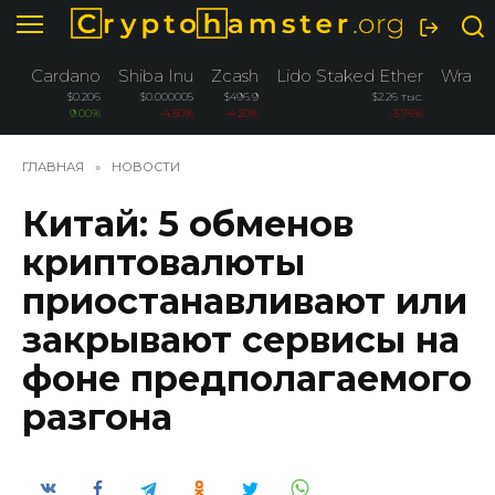
Перейти
к
содержанию
Cardano
Shiba Inu
Zcash
Lido Staked Ether
Wrapp
$0.206
$0.000005
$496.9
$2.26 тыс.
9.00%
-4.50%
-4.20%
-3.76%
ГЛАВНАЯ
»
НОВОСТИ
Китай: 5 обменов
криптовалюты
приостанавливают или
закрывают сервисы на
фоне предполагаемого
разгона