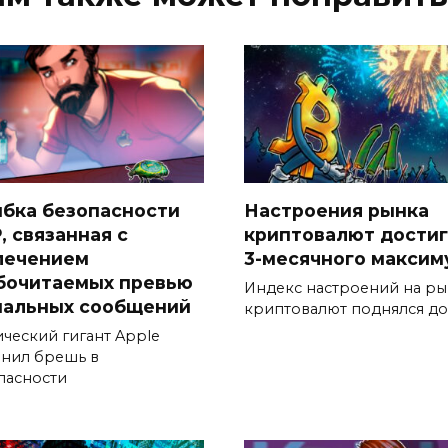
бка безопасности
Настроения рынка
, связанная с
криптовалют дости
лечением
3-месячного максим
бочитаемых превью
Индекс настроений на р
нальных сообщений
криптовалют поднялся до
ический гигант Apple
анил брешь в
пасности