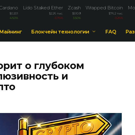
Cardano
Lido Staked Ether
Zcash
Wrapped Bitcoin
Mo
$0.201
$2.26 тыс.
$510.9
$76.2 тыс.
4.60%
-3.76%
3.50%
-3.26%
Майнинг
Блокчейн технологии
FAQ
Раз
орит о глубоком
люзивность и
пто