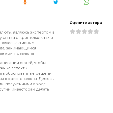
Оцените автора
алюты, являюсь экспертом в
у статьи о криптовалютах и
 являюсь активным
ва, занимающимся
ые криптовалюты.
аписании статей, чтобы
ожные аспекты
ать обоснованные решения
ия в криптовалюты. Делюсь
и, полученными в ходе
ругим инвесторам делать