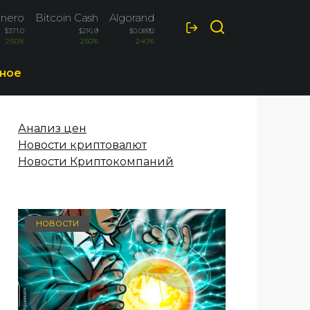
nero
Bitcoin Cash
Algorand
Ethereum Classic
$371.0
$216.9
$0.0892
$6.51
2.60%
2.50%
2.40%
2.10%
ное
Анализ цен
Новости криптовалют
Новости Криптокомпаний
НОВОСТИ