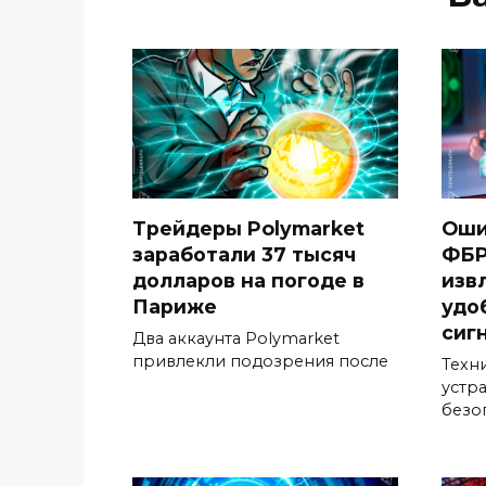
Трейдеры Polymarket
Оши
заработали 37 тысяч
ФБР
долларов на погоде в
изв
Париже
удо
сиг
Два аккаунта Polymarket
привлекли подозрения после
Техн
устр
безо