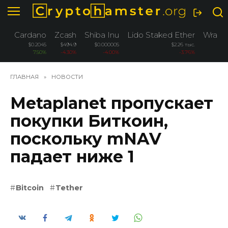
Перейти
к
содержанию
Cardano
Zcash
Shiba Inu
Lido Staked Ether
Wrapp
$0.2045
$494.9
$0.000005
$2.26 тыс.
7.50%
-4.30%
-4.00%
-3.76%
ГЛАВНАЯ
»
НОВОСТИ
Metaplanet пропускает
покупки Биткоин,
поскольку mNAV
падает ниже 1
Bitcoin
Tether