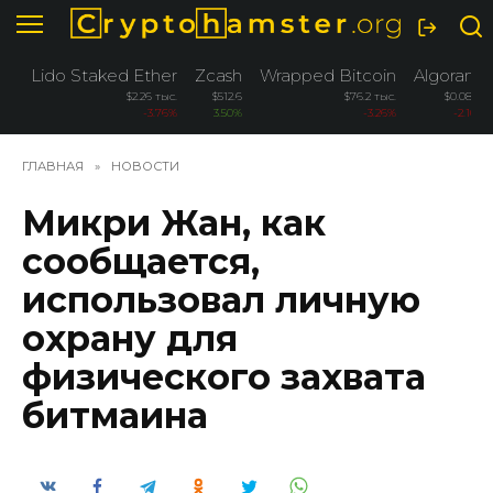
Перейти
к
содержанию
Lido Staked Ether
Zcash
Wrapped Bitcoin
Algorand
$2.26 тыс.
$512.6
$76.2 тыс.
$0.0884
-3.76%
3.50%
-3.26%
-2.10%
ГЛАВНАЯ
»
НОВОСТИ
Микри Жан, как
сообщается,
использовал личную
охрану для
физического захвата
битмаина