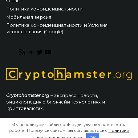
О нас
Политика конфиденциальности
Мобильная версия
Политика конфиденциальности и Условия
использования (Google)
RSS
Telegram
Twitter
YouTube
Feed
Cryptohamster.org
– экспресс новости,
энциклопедия о блокчейн технологиях и
криптовалютах.
Мы используем файлы cookie для улучшения качества
© 2026 CryptoHamster.org
работы. Пользуясь сайтом, вы соглашаетесь с
Политика
конфиденциальности
.
OK