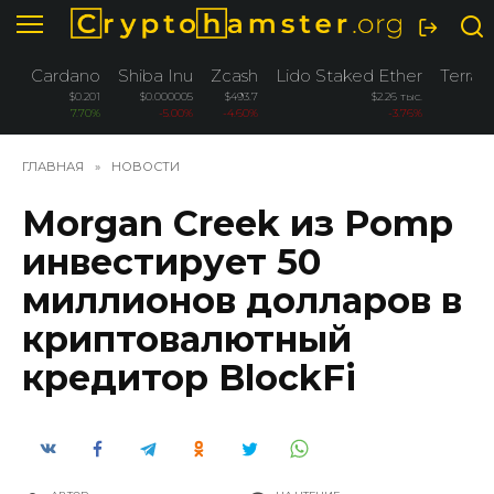
Перейти
к
содержанию
Cardano
Shiba Inu
Zcash
Lido Staked Ether
Terra 
$0.201
$0.000005
$493.7
$2.26 тыс.
7.70%
-5.00%
-4.60%
-3.76%
ГЛАВНАЯ
»
НОВОСТИ
Morgan Creek из Pomp
инвестирует 50
миллионов долларов в
криптовалютный
кредитор BlockFi