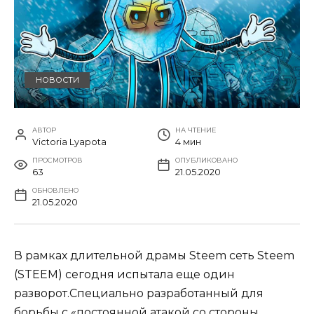
НОВОСТИ
АВТОР
НА ЧТЕНИЕ
Victoria Lyapota
4 мин
ПРОСМОТРОВ
ОПУБЛИКОВАНО
63
21.05.2020
ОБНОВЛЕНО
21.05.2020
В рамках длительной драмы Steem сеть Steem
(STEEM) сегодня испытала еще один
разворот.Специально разработанный для
борьбы с «постоянной атакой со стороны