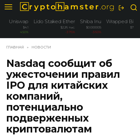
Перейти
к
содержанию
Uniswap
Lido Staked Ether
Shiba Inu
Wrapped Bitco
$4.1
$2.26 тыс.
$0.000005
$76.2 
4.50%
-3.76%
-3.60%
-3
ГЛАВНАЯ
»
НОВОСТИ
Nasdaq сообщит об
ужесточении правил
IPO для китайских
компаний,
потенциально
подверженных
криптовалютам