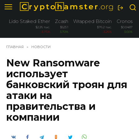
Перейти
к
содержанию
Lido Staked Ether
Zcash
Wrapped Bitcoin
Cronos
$2.26 тыс.
$523.1
$76.2 тыс.
$0.0487
-3.76%
3.70%
-3.26%
3.00%
ГЛАВНАЯ
»
НОВОСТИ
New Ransomware
использует
банковский троян для
атаки на
правительства и
компании