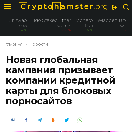
Перейти
к
содержанию
Uniswap
Lido Staked Ether
Monero
Wrapped Bitcoi
$4.04
$2.26 тыс.
$365.1
$76.2 ты
5.40%
-3.76%
3.60%
-3.2
ГЛАВНАЯ
»
НОВОСТИ
Новая глобальная
кампания призывает
компании кредитной
карты для блоковых
порносайтов