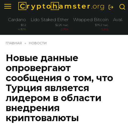
Перейти
к
содержанию
Cardano
Lido Staked Ether
Wrapped Bitcoin
Avalan
$0.2
$2.26 тыс.
$76.2 тыс.
4.90%
-3.76%
-3.26%
-
ГЛАВНАЯ
»
НОВОСТИ
Новые данные
опровергают
сообщения о том, что
Турция является
лидером в области
внедрения
криптовалюты