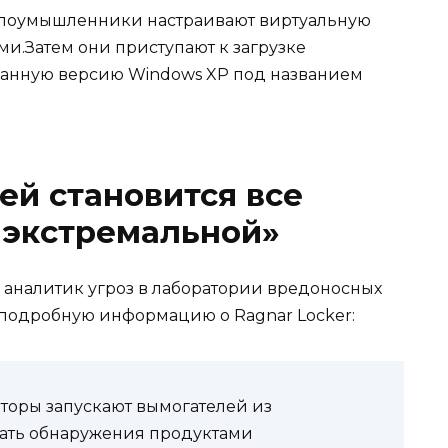
злоумышленники настраивают виртуальную
и.Затем они приступают к загрузке
занную версию Windows XP под названием
ей становится все
 экстремальной»
у, аналитик угроз в лаборатории вредоносных
е подробную информацию о Ragnar Locker:
аторы запускают вымогателей из
ать обнаружения продуктами