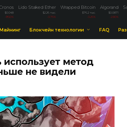
Cronos
Lido Staked Ether
Wrapped Bitcoin
Algorand
S
$0.048
$2.26 тыс.
$76.2 тыс.
$0.0871
-9.50%
-3.76%
-3.26%
-2.80%
Майнинг
Блокчейн технологии
FAQ
Раз
 использует метод
ньше не видели