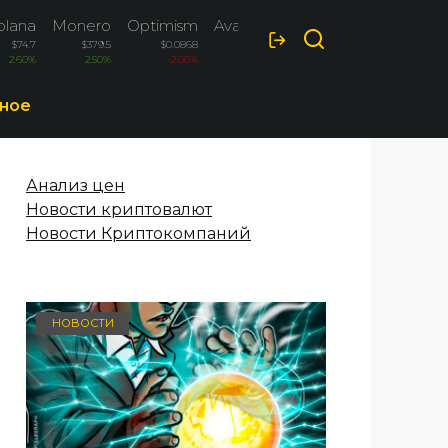
olana
Monero
Optimism
Avalanche
$74.7
$379.5
$0.0868
$6.51
2.60%
2.50%
-2.00%
1.80%
ное
Анализ цен
Новости криптовалют
Новости Криптокомпаний
НОВОСТИ