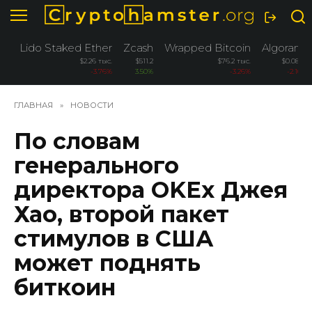
Перейти
к
содержанию
Lido Staked Ether
Zcash
Wrapped Bitcoin
Algorand
$2.26 тыс.
$511.2
$76.2 тыс.
$0.0885
-3.76%
3.50%
-3.26%
-2.10%
ГЛАВНАЯ
»
НОВОСТИ
По словам
генерального
директора OKEx Джея
Хао, второй пакет
стимулов в США
может поднять
биткоин