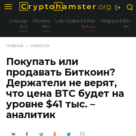
Перейти
к
содержанию
Uniswap
Monero
Lido Staked Ether
Wrapped Bitcoi
$4.04
$367.1
$2.26 тыс.
$76.2 ты
6.20%
4.10%
-3.76%
-3.2
ГЛАВНАЯ
»
НОВОСТИ
Покупать или
продавать Биткоин?
Держатели не верят,
что цена BTC будет на
уровне $41 тыс. –
аналитик