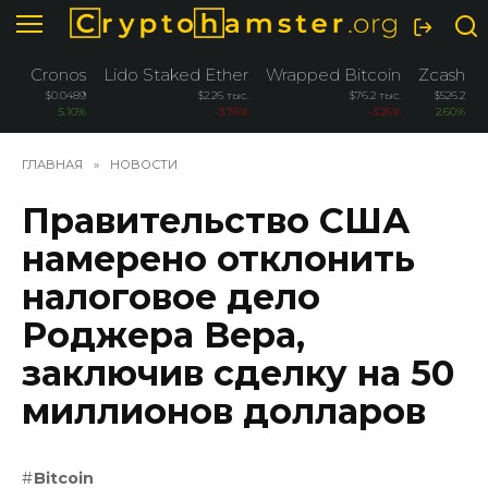
Перейти
к
содержанию
Cronos
Lido Staked Ether
Wrapped Bitcoin
Zcash
$0.0489
$2.26 тыс.
$76.2 тыс.
$526.2
5.10%
-3.76%
-3.26%
2.60%
ГЛАВНАЯ
»
НОВОСТИ
Правительство США
намерено отклонить
налоговое дело
Роджера Вера,
заключив сделку на 50
миллионов долларов
Bitcoin