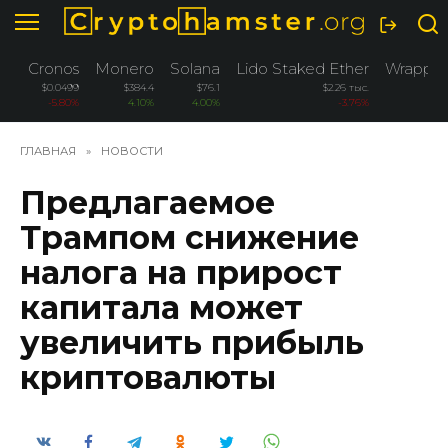
Перейти
к
содержанию
Cronos
Monero
Solana
Lido Staked Ether
Wrapped
$0.0499
$384.4
$76.1
$2.26 тыс.
-5.80%
4.10%
4.00%
-3.76%
ГЛАВНАЯ
»
НОВОСТИ
Предлагаемое
Трампом снижение
налога на прирост
капитала может
увеличить прибыль
криптовалюты