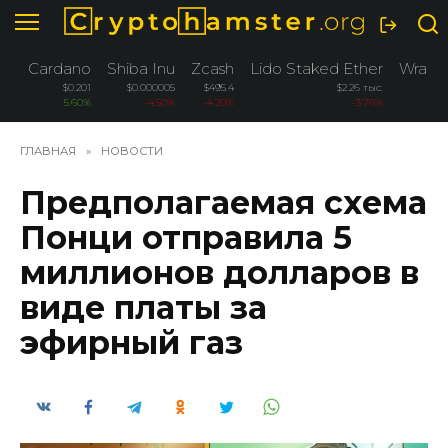
Перейти
к
содержанию
Cardano
Shiba Inu
Zcash
Lido Staked Ether
Wrapp
$0.201
$0.000005
$495.4
$2.26 тыс.
5.60%
-4.50%
-4.20%
-3.76%
ГЛАВНАЯ
»
НОВОСТИ
Предполагаемая схема
Понци отправила 5
миллионов долларов в
виде платы за
эфирный газ