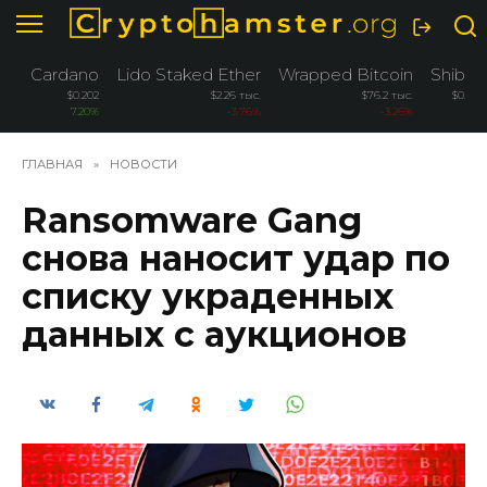
Перейти
к
содержанию
Cardano
Lido Staked Ether
Wrapped Bitcoin
Shiba 
$0.202
$2.26 тыс.
$76.2 тыс.
$0.000
7.20%
-3.76%
-3.26%
-2
ГЛАВНАЯ
»
НОВОСТИ
Ransomware Gang
снова наносит удар по
списку украденных
данных с аукционов