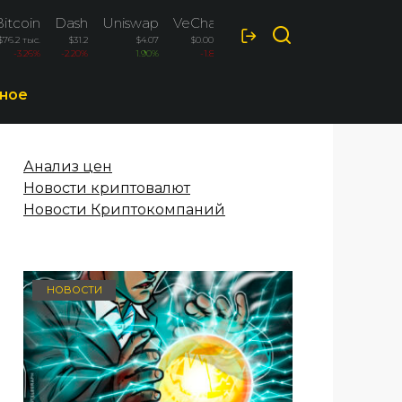
itcoin
Dash
Uniswap
VeChain
$76.2 тыс.
$31.2
$4.07
$0.00471
-3.26%
-2.20%
1.90%
-1.80%
ное
Анализ цен
Новости криптовалют
Новости Криптокомпаний
НОВОСТИ