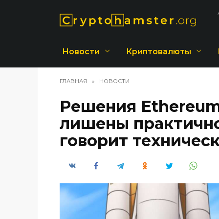
Перейти
к
содержанию
Новости
Криптовалюты
ГЛАВНАЯ
»
НОВОСТИ
Решения Ethereum
лишены практично
говорит техническ