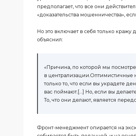
предполагает, что все они действите
«доказательства мошенничества», если
Но это включает в себя только кражу 
объяснил:
«Причина, по которой мы посмотре
в централизации.Оптимистичные н
только то, что если вы украдете д
вас поймают.[…] Но, если вы делает
То, что они делают, является перед
Фронт-менеджмент опирается на экс
собирается быть поданной, и на осн