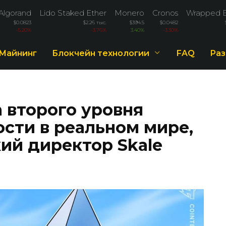
Algorand
Lido Staked Ether
Monero
Cronos
Wrapped B
$0.0823
$2.26 тыс.
$394.5
$0.0482
-5.20%
-3.76%
3.40%
-3.30%
Майнинг
Блокчейн технологии
FAQ
Раз
 второго уровня
сти в реальном мире,
ий директор Skale