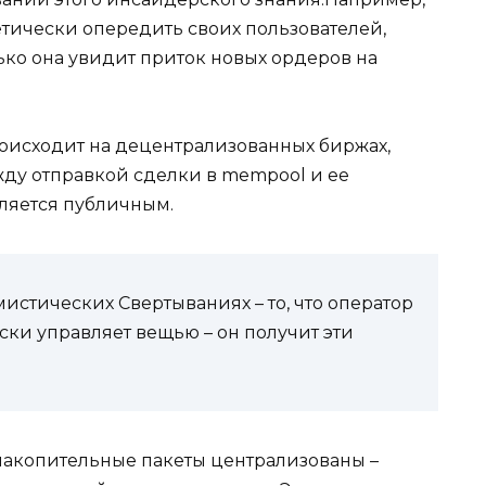
тически опередить своих пользователей,
ько она увидит приток новых ордеров на
происходит на децентрализованных биржах,
ежду отправкой сделки в mempool и ее
вляется публичным.
истических Свертываниях – то, что оператор
ски управляет вещью – он получит эти
 накопительные пакеты централизованы –