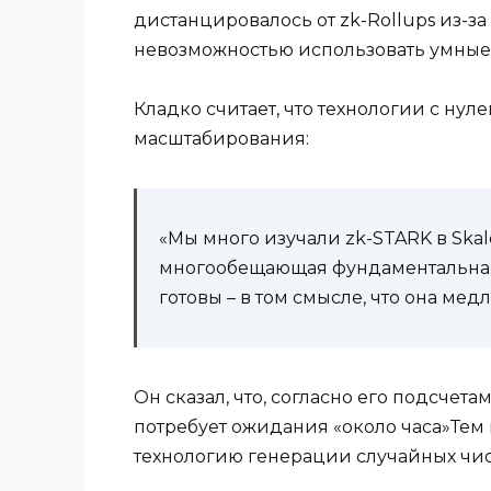
дистанцировалось от zk-Rollups из-з
невозможностью использовать умные 
Кладко считает, что технологии с ну
масштабирования:
«Мы много изучали zk-STARK в Skale
многообещающая фундаментальная т
готовы – в том смысле, что она мед
Он сказал, что, согласно его подсчет
потребует ожидания «около часа»Тем н
технологию генерации случайных чисе