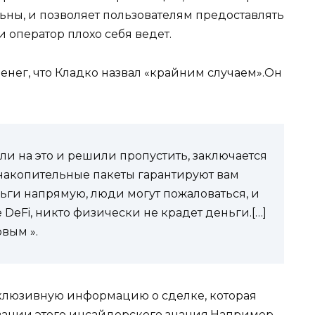
льны, и позволяет пользователям предоставлять
 оператор плохо себя ведет.
денег, что Кладко назвал «крайним случаем».Он
ли на это и решили пропустить, заключается
акопительные пакеты гарантируют вам
еньги напрямую, люди могут пожаловаться, и
е DeFi, никто физически не крадет деньги.[…]
овым ».
клюзивную информацию о сделке, которая
овании этого инсайдерского знания.Например,