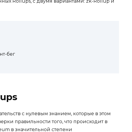
ых Rollups, с двумя вариантами: zk-Rollup и
нт-бег
lups
тельств с нулевым знанием, которые в этом
верки правильности того, что происходит в
eum в значительной степени