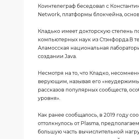
Коинтелеграф беседовал с Константи
Network, платформы блокчейна, основ
Кладько имеет докторскую степень по
компьютерных наук из Стэнфорда.В те
Аламосская национальная лаборатория
создании Java.
Несмотря на то, что Кладко, несомне
верующим, называя его «неудержимым
рассказов популярных сообществ, ос
уровня».
Как ранее сообщалось, в 2019 году с
оттолкнулось от Plasma, предполагаем
большую часть вычислительной нагру