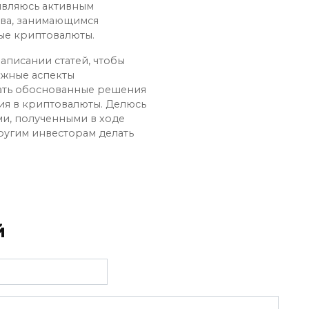
 являюсь активным
ва, занимающимся
ые криптовалюты.
аписании статей, чтобы
ожные аспекты
ать обоснованные решения
ия в криптовалюты. Делюсь
и, полученными в ходе
ругим инвесторам делать
й