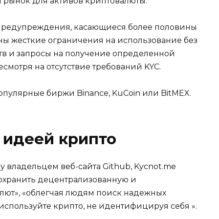
 рынок для активов криптовалюты.
ы предупреждения, касающиеся более половины
ены жесткие ограничения на использование без
тв и запросы на получение определенной
мотря на отсутствие требований KYC.
популярные биржи Binance, KuCoin или BitMEX.
 идеей крипто
 владельцем веб-сайта Github, Kycnot.me
охранить децентрализованную и
лют», «облегчая людям поиск надежных
 используйте крипто, не идентифицируя себя ».