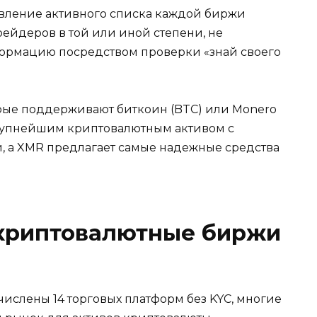
авление активного списка каждой биржи
рейдеров в той или иной степени, не
ормацию посредством проверки «знай своего
орые поддерживают биткоин (BTC) или Monero
 крупнейшим криптовалютным активом с
 а XMR предлагает самые надежные средства
 криптовалютные биржи
числены 14 торговых платформ без KYC, многие