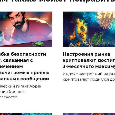
бка безопасности
Настроения рынка
, связанная с
криптовалют дости
лечением
3-месячного максим
бочитаемых превью
Индекс настроений на р
нальных сообщений
криптовалют поднялся до
ический гигант Apple
анил брешь в
пасности