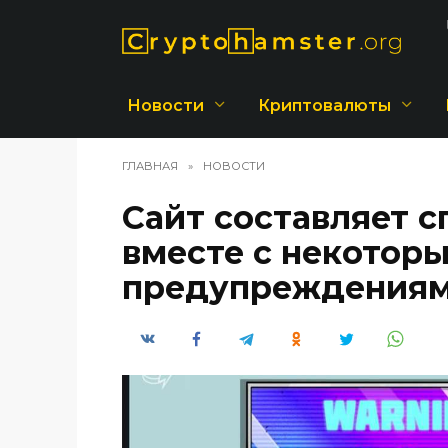
Перейти
к
содержанию
Новости
Криптовалюты
ГЛАВНАЯ
»
НОВОСТИ
Сайт составляет с
вместе с некотор
предупреждения