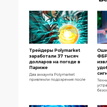
Трейдеры Polymarket
Оши
заработали 37 тысяч
ФБР
долларов на погоде в
изв
Париже
удо
сиг
Два аккаунта Polymarket
привлекли подозрения после
Техн
устр
безо