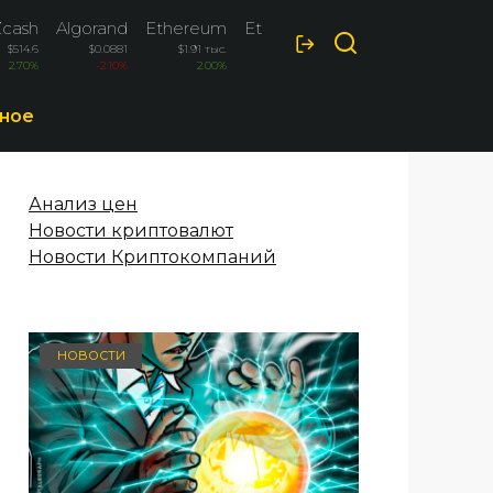
Zcash
Algorand
Ethereum
Ethereum Classic
$514.6
$0.0881
$1.91 тыс.
$6.52
2.70%
-2.10%
2.00%
-1.40%
ное
Анализ цен
Новости криптовалют
Новости Криптокомпаний
НОВОСТИ