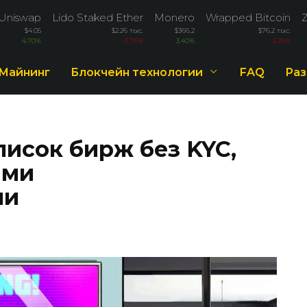
Uniswap
Lido Staked Ether
Monero
Wrapped Bitcoin
$4.05
$2.26 тыс.
$366.2
$76.2 тыс.
4.70%
-3.76%
3.40%
-3.26%
Майнинг
Блокчейн технологии
FAQ
Раз
писок бирж без KYC,
ыми
ми