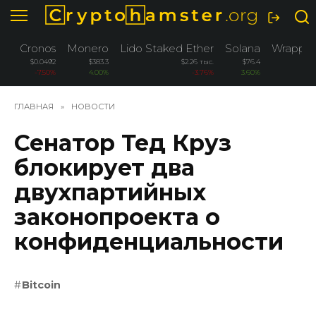
Перейти
к
содержанию
Cronos
Monero
Lido Staked Ether
Solana
Wrapped
$0.0492
$383.3
$2.26 тыс.
$76.4
-7.50%
4.00%
-3.76%
3.60%
ГЛАВНАЯ
»
НОВОСТИ
Сенатор Тед Круз
блокирует два
двухпартийных
законопроекта о
конфиденциальности
Bitcoin