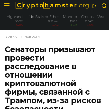
Перейти
к
содержанию
Algorand
Lido Staked Ether
Monero
Cronos
Wrapp
$0.082
$2.26 тыс.
$396.6
$0.0482
-5.20%
-3.76%
3.40%
-3.30%
ГЛАВНАЯ
»
НОВОСТИ
Сенаторы призывают
провести
расследование в
отношении
криптовалютной
фирмы, связанной с
Трампом, из-за рисков
безопасности