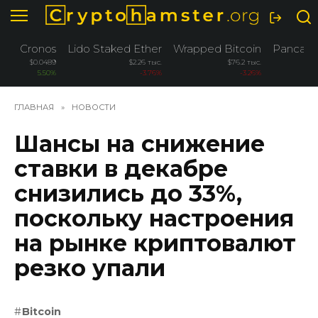
Перейти
к
содержанию
Cronos
Lido Staked Ether
Wrapped Bitcoin
Pancak
$0.0489
$2.26 тыс.
$76.2 тыс.
5.50%
-3.76%
-3.26%
ГЛАВНАЯ
»
НОВОСТИ
Шансы на снижение
ставки в декабре
снизились до 33%,
поскольку настроения
на рынке криптовалют
резко упали
Bitcoin