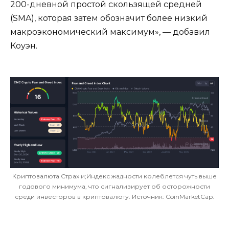
200-дневной простой скользящей средней
(SMA), которая затем обозначит более низкий
макроэкономический максимум», — добавил
Коуэн.
Криптовалюта Страх и;Индекс жадности колеблется чуть выше
годового минимума, что сигнализирует об осторожности
среди инвесторов в криптовалюту. Источник: CoinMarketCap.