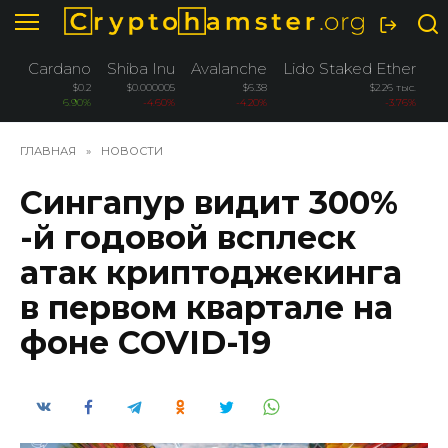
Перейти
к
содержанию
Cardano
Shiba Inu
Avalanche
Lido Staked Ether
W
$0.2
$0.000005
$6.38
$2.26 тыс.
6.90%
-4.60%
-4.20%
-3.76%
ГЛАВНАЯ
»
НОВОСТИ
Сингапур видит 300%
-й годовой всплеск
атак криптоджекинга
в первом квартале на
фоне COVID-19