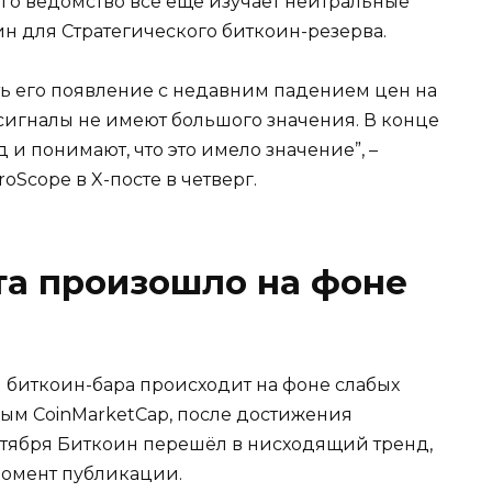
 его ведомство все еще изучает нейтральные
н для Стратегического биткоин-резерва.
ь его появление с недавним падением цен на
 сигналы не имеют большого значения. В конце
и понимают, что это имело значение”, –
Scope в X-посте в четверг.
та произошло на фоне
биткоин-бара происходит на фоне слабых
ным CoinMarketCap, после достижения
октября Биткоин перешёл в нисходящий тренд,
 момент публикации.