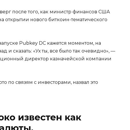
верг после того, как министр финансов США
на открытии нового биткоин-тематического
запуске Pubkey DC кажется моментом, на
ад и сказать: «Ух ты, все было так очевидно», —
тиционный директор казначейской компании
то по связям с инвесторами, назвал это
око известен как
алюты.