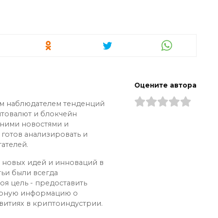
Оцените автора
ым наблюдателем тенденций
птовалют и блокчейн
дними новостями и
 готов анализировать и
ателей.
х новых идей и инноваций в
тьи были всегда
оя цель - предоставить
ерную информацию о
витиях в криптоиндустрии.