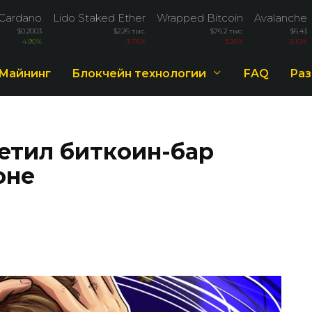
Cardano
Lido Staked Ether
Wrapped Bitcoin
Avalanche
$0.2003
$2.26 тыс.
$76.2 тыс.
$6.43
4.90%
-3.76%
-3.26%
-3.10%
Майнинг
Блокчейн технологии
FAQ
Раз
сетил биткоин-бар
оне