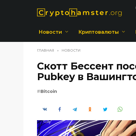
Перейти
к
содержанию
Новости
Криптовалюты
ГЛАВНАЯ
»
НОВОСТИ
Скотт Бессент по
Pubkey в Вашингт
Bitcoin