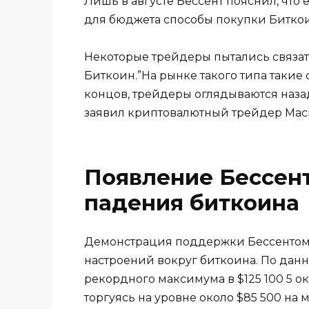
Лишь в августе Бессент пояснил, что
для бюджета способы покупки Биткои
Некоторые трейдеры пытались связат
Биткоин.”На рынке такого типа такие
концов, трейдеры оглядываются назад 
заявил криптовалютный трейдер Macro
Появление Бессен
падения биткоина
Демонстрация поддержки Бессентом 
настроений вокруг биткоина. По дан
рекордного максимума в $125 100 5 
торгуясь на уровне около $85 500 на