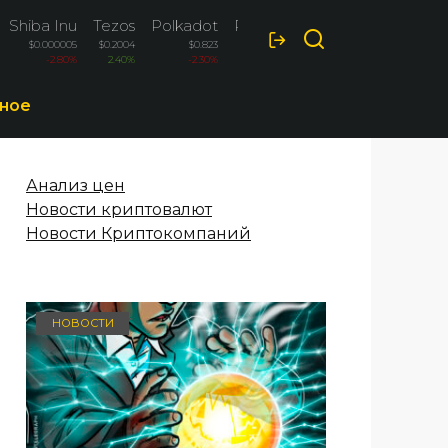
Shiba Inu
Tezos
Polkadot
Ripple
$0.000005
$0.2004
$0.823
$1.028
-2.80%
2.40%
-2.30%
-2.20%
ное
Анализ цен
Новости криптовалют
Новости Криптокомпаний
НОВОСТИ