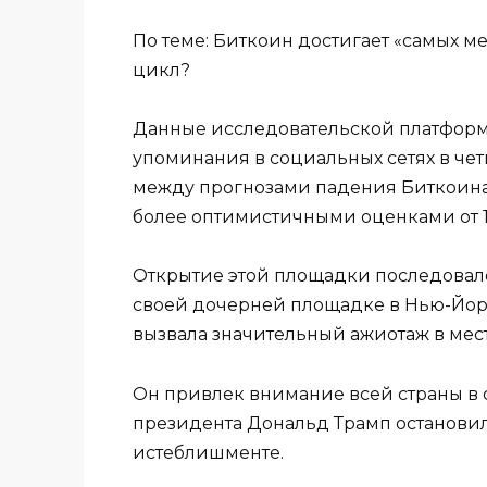
По теме: Биткоин достигает «самых м
цикл?
Данные исследовательской платформы 
упоминания в социальных сетях в че
между прогнозами падения Биткоина 
более оптимистичными оценками от 1
Открытие этой площадки последовало
своей дочерней площадке в Нью-Йорке
вызвала значительный ажиотаж в мес
Он привлек внимание всей страны в с
президента Дональд Трамп останови
истеблишменте.