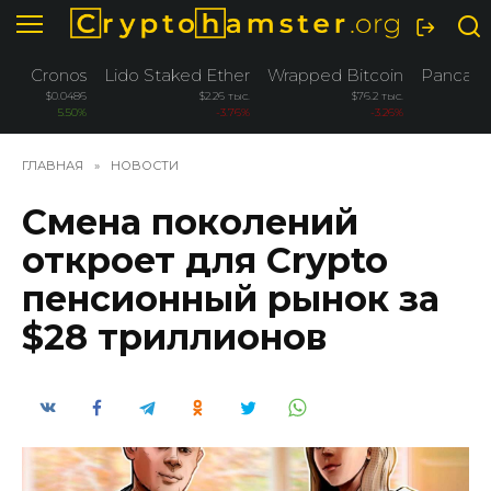
Перейти
к
содержанию
Cronos
Lido Staked Ether
Wrapped Bitcoin
Pancak
$0.0486
$2.26 тыс.
$76.2 тыс.
5.50%
-3.76%
-3.26%
ГЛАВНАЯ
»
НОВОСТИ
Смена поколений
откроет для Crypto
пенсионный рынок за
$28 триллионов