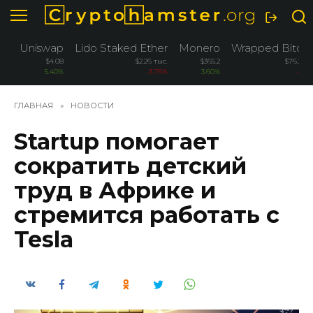
Перейти
к
содержанию
Uniswap
Lido Staked Ether
Monero
Wrapped Bitcoi
$4.08
$2.26 тыс.
$365.2
$76.2 ты
5.40%
-3.76%
3.60%
-3.2
ГЛАВНАЯ
»
НОВОСТИ
Startup помогает
сократить детский
труд в Африке и
стремится работать с
Tesla