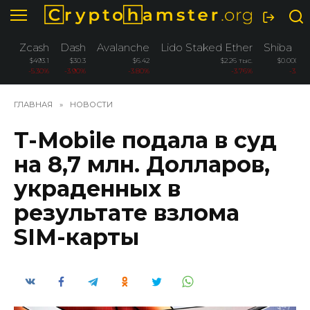
Перейти
к
содержанию
Zcash
Dash
Avalanche
Lido Staked Ether
Shiba In
$493.1
$30.3
$6.42
$2.26 тыс.
$0.00000
-5.30%
-3.90%
-3.80%
-3.76%
-3.60
ГЛАВНАЯ
»
НОВОСТИ
T-Mobile подала в суд
на 8,7 млн. Долларов,
украденных в
результате взлома
SIM-карты