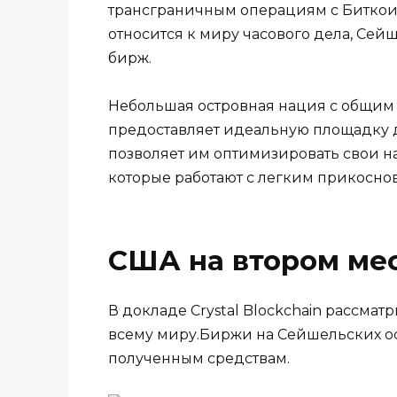
трансграничным операциям с Биткоин 
относится к миру часового дела, Сей
бирж.
Небольшая островная нация с общим
предоставляет идеальную площадку д
позволяет им оптимизировать свои на
которые работают с легким прикосно
США на втором ме
В докладе Crystal Blockchain рассма
всему миру.Биржи на Сейшельских ост
полученным средствам.