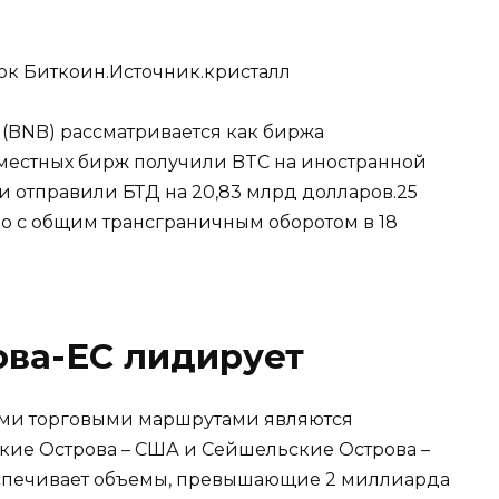
к Биткоин.Источник.кристалл
ce (BNB) рассматривается как биржа
2 местных бирж получили BTC на иностранной
 и отправили БТД на 20,83 млрд долларов.25
о с общим трансграничным оборотом в 18
ова-ЕС лидирует
ми торговыми маршрутами являются
кие Острова – США и Сейшельские Острова –
еспечивает объемы, превышающие 2 миллиарда