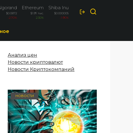
Algorand
Ethereum
Shiba Inu
Bitcoin Cash
$0.0872
$1.91 тыс.
$0.000005
$214.7
-2.70%
2.30%
-1.90%
1.70%
ное
Анализ цен
Новости криптовалют
Новости Криптокомпаний
НОВОСТИ