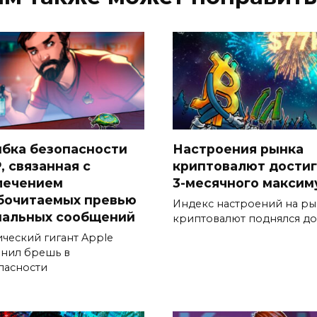
бка безопасности
Настроения рынка
, связанная с
криптовалют дости
лечением
3-месячного максим
бочитаемых превью
Индекс настроений на р
нальных сообщений
криптовалют поднялся до
ический гигант Apple
анил брешь в
пасности