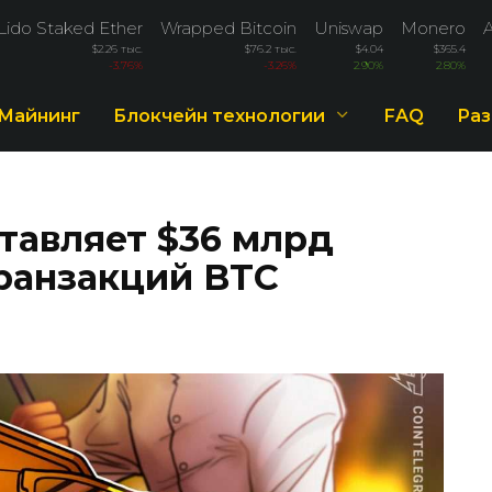
Lido Staked Ether
Wrapped Bitcoin
Uniswap
Monero
$2.26 тыс.
$76.2 тыс.
$4.04
$365.4
-3.76%
-3.26%
2.90%
2.80%
Майнинг
Блокчейн технологии
FAQ
Раз
ставляет $36 млрд
ранзакций BTC