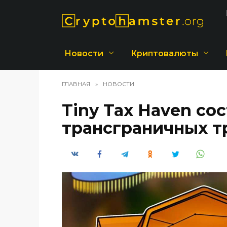
Перейти
к
содержанию
Новости
Криптовалюты
ГЛАВНАЯ
»
НОВОСТИ
Tiny Tax Haven со
трансграничных т