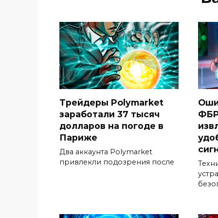
Трейдеры Polymarket
Оши
заработали 37 тысяч
ФБР
долларов на погоде в
изв
Париже
удо
сиг
Два аккаунта Polymarket
привлекли подозрения после
Техн
устр
безо