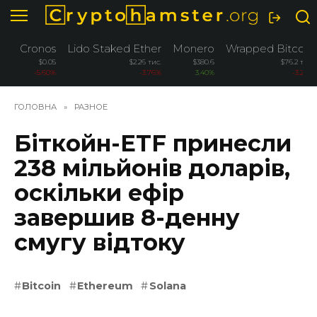
Перейти
до
вмісту
Cronos
Lido Staked Ether
Monero
Wrapped Bitcoin
$0.05
$2.26 тис.
$380.6
$76.2 тис.
-5.60%
-3.76%
3.40%
-3.26%
ГОЛОВНА
»
РАЗНОЕ
Біткойн-ETF принесли
238 мільйонів доларів,
оскільки ефір
завершив 8-денну
смугу відтоку
Bitcoin
Ethereum
Solana