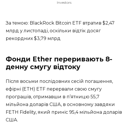
Investors
За темою: BlackRock Bitcoin ETF втратив $2,47
млрд у листопаді, оскільки відтік досяг
рекордних $3,79 млрд
Фонди Ether переривають 8-
денну смугу відтоку
Після восьми послідовних сесій погашення,
ефірні (ETH) ETF перервали свою смугу
програшів, отримавши в п’ятницю 55,7
мільйона доларів США, в основному завдяки
FETH Fidelity, який приніс 95,4 мільйона доларів
США.