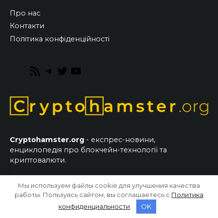
Про нас
Контакти
Політика конфіденційності
RSS
Telegram
Twitter
YouTube
Feed
Cryptohamster.org
- експрес-новини,
енциклопедія про блокчейн-технології та
криптовалюти.
Мы используем файлы cookie для улучшения качества
© 2026 CryptoHamster.org
работы. Пользуясь сайтом, вы соглашаетесь с
Политика
конфиденциальности
.
OK