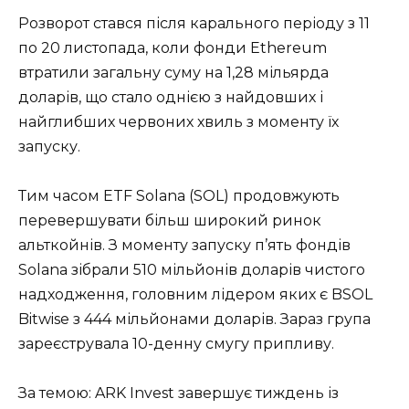
Розворот стався після карального періоду з 11
по 20 листопада, коли фонди Ethereum
втратили загальну суму на 1,28 мільярда
доларів, що стало однією з найдовших і
найглибших червоних хвиль з моменту їх
запуску.
Тим часом ETF Solana (SOL) продовжують
перевершувати більш широкий ринок
альткойнів. З моменту запуску п’ять фондів
Solana зібрали 510 мільйонів доларів чистого
надходження, головним лідером яких є BSOL
Bitwise з 444 мільйонами доларів. Зараз група
зареєструвала 10-денну смугу припливу.
За темою: ARK Invest завершує тиждень із